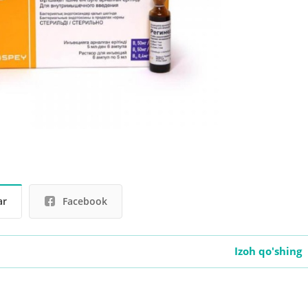
ar
Facebook
Izoh qo'shing