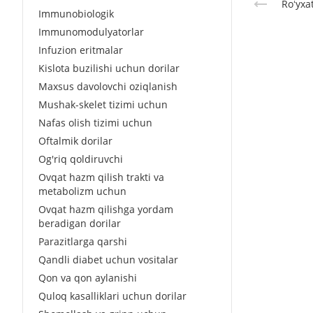
Roʻyxa
Immunobiologik
Immunomodulyatorlar
Infuzion eritmalar
Kislota buzilishi uchun dorilar
Maxsus davolovchi oziqlanish
Mushak-skelet tizimi uchun
Nafas olish tizimi uchun
Oftalmik dorilar
Og'riq qoldiruvchi
Ovqat hazm qilish trakti va
metabolizm uchun
Ovqat hazm qilishga yordam
beradigan dorilar
Parazitlarga qarshi
Qandli diabet uchun vositalar
Qon va qon aylanishi
Quloq kasalliklari uchun dorilar