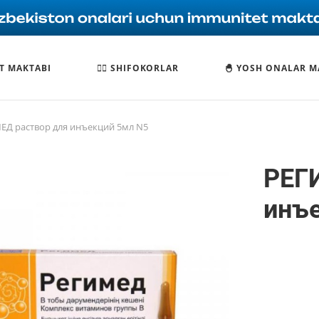
T MAKTABI
🧑‍⚕️ SHIFOKORLAR
🐣 YOSH ONALAR M
ЕД раствор для инъекций 5мл N5
РЕГ
инъ