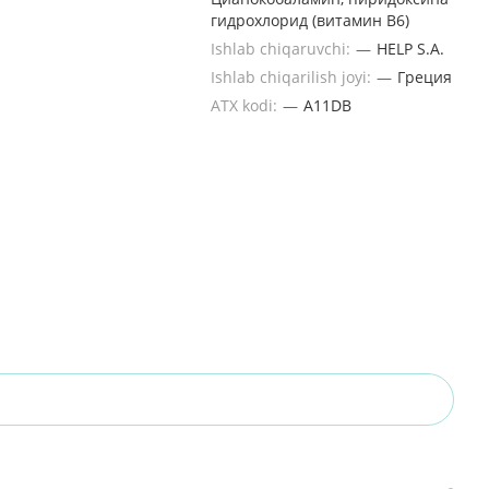
гидрохлорид (витамин В6)
Ishlab chiqaruvchi:
—
HELP S.A.
Ishlab chiqarilish joyi:
—
Греция
ATX kodi:
—
A11DB