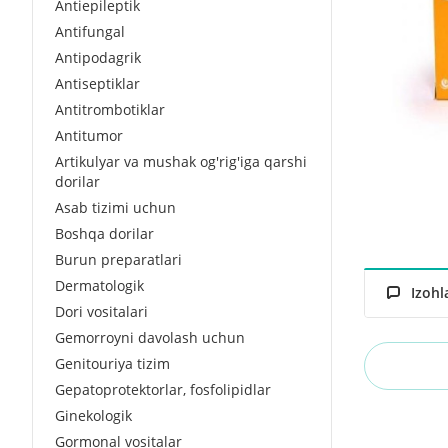
Antiepileptik
Antifungal
Antipodagrik
Antiseptiklar
Antitrombotiklar
Antitumor
Artikulyar va mushak og'rig'iga qarshi
dorilar
Asab tizimi uchun
Boshqa dorilar
Burun preparatlari
Dermatologik
Izohl
Dori vositalari
Gemorroyni davolash uchun
Genitouriya tizim
Gepatoprotektorlar, fosfolipidlar
Ginekologik
Gormonal vositalar