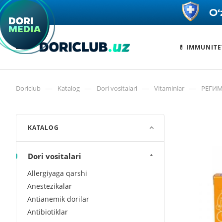
💊 IMMUNITE
—
—
—
—
Doriclub
Katalog
Dori vositalari
Vitaminlar
РЕГИМ
KATALOG
Dori vositalari
Allergiyaga qarshi
Anestezikalar
Antianemik dorilar
Antibiotiklar