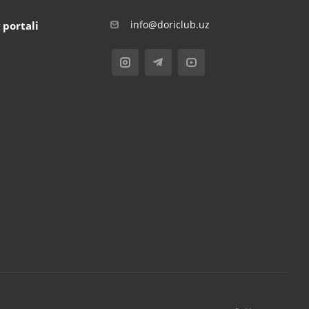
info@doriclub.uz
 portali