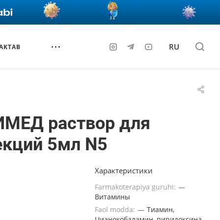
RU
AKTAB
ИМЕД раствор для
екций 5мл N5
Характеристики
Farmakoterapiya guruhi:
—
Витамины
Faol modda:
—
Тиамин,
Цианокобаламин, пиридоксина