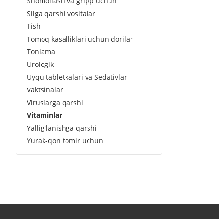
Shomollash va gripp uchun
Silga qarshi vositalar
Tish
Tomoq kasalliklari uchun dorilar
Tonlama
Urologik
Uyqu tabletkalari va Sedativlar
Vaktsinalar
Viruslarga qarshi
Vitaminlar
Yallig'lanishga qarshi
Yurak-qon tomir uchun