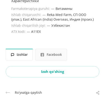
Характеристики
Farmakoterapiya guruhi:
—
Витамины
Ishlab chiqaruvchi:
—
Reka-Med Farm, СП ООО
(упак.), East African (India) Overseas, Индия (произ.)
Ishlab chiqarilish joyi:
—
Узбекистан
ATX kodi:
—
A11EX
Izohlar
Facebook
Izoh qo'shing
Roʻyxatga qaytish