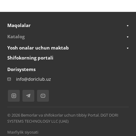
Maqolalar
Katalog
Yosh onalar uchun maktab
Shifokorning portali
Dorisystems
info@doriclub.uz
© 2026 Bemorlar va shifokorlar uchun tibbiy Portal. DGT DORI
SYSTEMS TECHNOLOGY LLC (UAE)
Maxfiylik siyosati