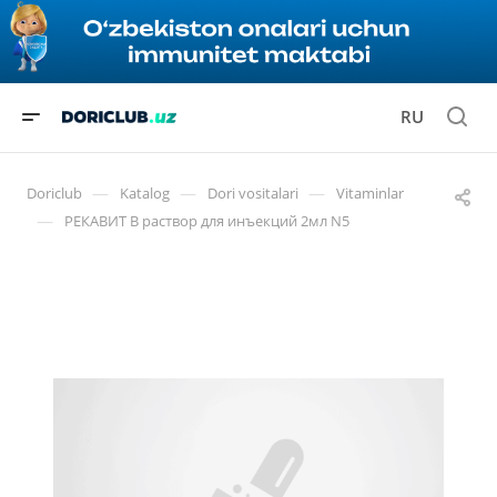
RU
—
—
—
Doriclub
Katalog
Dori vositalari
Vitaminlar
—
РЕКАВИТ В раствор для инъекций 2мл N5