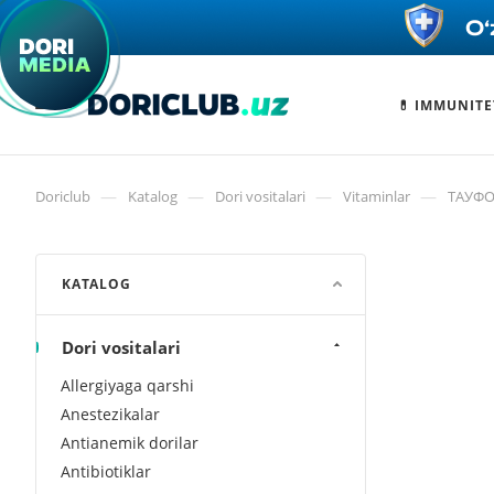
💊 IMMUNITE
—
—
—
—
Doriclub
Katalog
Dori vositalari
Vitaminlar
ТАУФО
KATALOG
Dori vositalari
Allergiyaga qarshi
Anestezikalar
Antianemik dorilar
Antibiotiklar