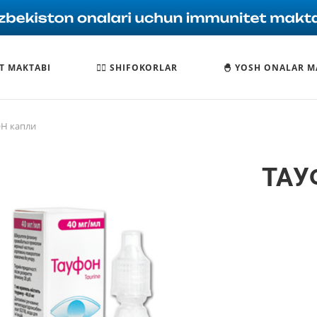
T MAKTABI
🧑‍⚕️ SHIFOKORLAR
🐣 YOSH ONALAR M
Н капли
ТАУ