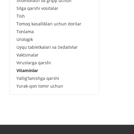
Shomollash va gripp uchun
Silga qarshi vositalar
Tish
Tomoq kasalliklari uchun dorilar
Tonlama
Urologik
Uyqu tabletkalari va Sedativlar
Vaktsinalar
Viruslarga qarshi
Vitaminlar
Yallig'lanishga qarshi
Yurak-qon tomir uchun