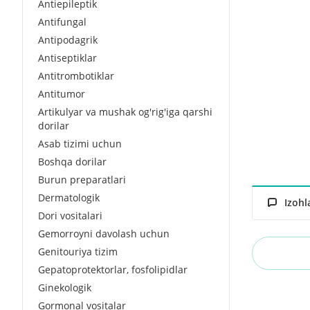
Antiepileptik
Antifungal
Antipodagrik
Antiseptiklar
Antitrombotiklar
Antitumor
Artikulyar va mushak og'rig'iga qarshi
dorilar
Asab tizimi uchun
Boshqa dorilar
Burun preparatlari
Dermatologik
Izohl
Dori vositalari
Gemorroyni davolash uchun
Genitouriya tizim
Gepatoprotektorlar, fosfolipidlar
Ginekologik
Gormonal vositalar