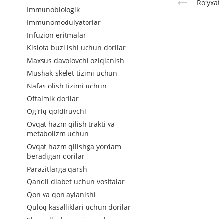
Roʻyxa
Immunobiologik
Immunomodulyatorlar
Infuzion eritmalar
Kislota buzilishi uchun dorilar
Maxsus davolovchi oziqlanish
Mushak-skelet tizimi uchun
Nafas olish tizimi uchun
Oftalmik dorilar
Og'riq qoldiruvchi
Ovqat hazm qilish trakti va
metabolizm uchun
Ovqat hazm qilishga yordam
beradigan dorilar
Parazitlarga qarshi
Qandli diabet uchun vositalar
Qon va qon aylanishi
Quloq kasalliklari uchun dorilar