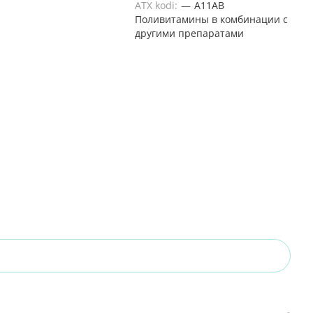
ATX kodi:
—
A11AB
Поливитамины в комбинации с
другими препаратами