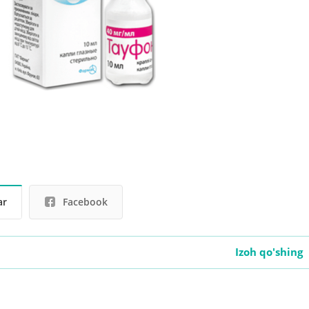
ar
Facebook
Izoh qo'shing