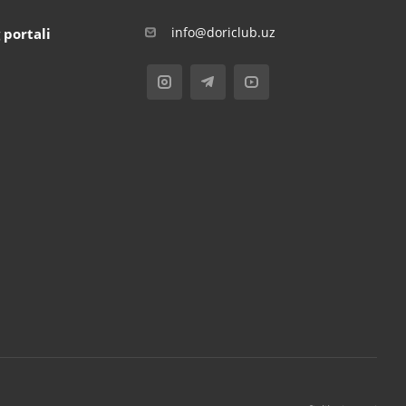
info@doriclub.uz
 portali