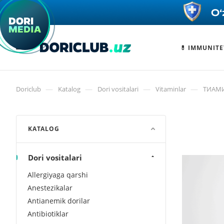
💊 IMMUNITE
—
—
—
—
Doriclub
Katalog
Dori vositalari
Vitaminlar
ТИАМИ
KATALOG
Dori vositalari
Allergiyaga qarshi
Anestezikalar
Antianemik dorilar
Antibiotiklar