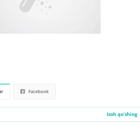
ar
Facebook
Izoh qo'shing