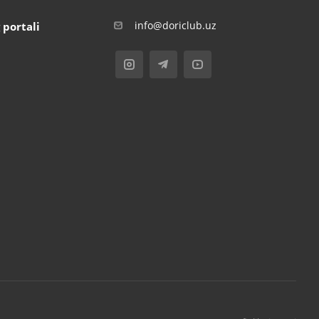
info@doriclub.uz
 portali