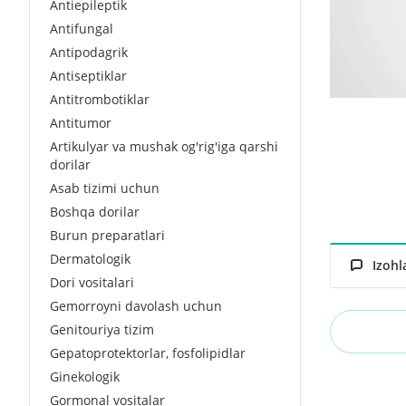
Antiepileptik
Antifungal
Antipodagrik
Antiseptiklar
Antitrombotiklar
Antitumor
Artikulyar va mushak og'rig'iga qarshi
dorilar
Asab tizimi uchun
Boshqa dorilar
Burun preparatlari
Dermatologik
Izohl
Dori vositalari
Gemorroyni davolash uchun
Genitouriya tizim
Gepatoprotektorlar, fosfolipidlar
Ginekologik
Gormonal vositalar