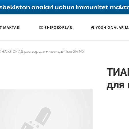
T MAKTABI
🧑‍⚕️ SHIFOKORLAR
🐣 YOSH ONALAR M
НА ХЛОРИД раствор для инъекций 1мл 5% N5
ТИА
для 