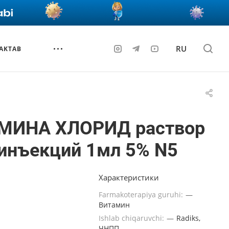
RU
AKTAB
МИНА ХЛОРИД раствор
инъекций 1мл 5% N5
Характеристики
Farmakoterapiya guruhi:
—
Витамин
Ishlab chiqaruvchi:
—
Radiks,
ЧНПП