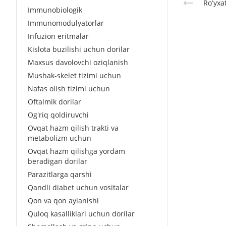
Roʻyxa
Immunobiologik
Immunomodulyatorlar
Infuzion eritmalar
Kislota buzilishi uchun dorilar
Maxsus davolovchi oziqlanish
Mushak-skelet tizimi uchun
Nafas olish tizimi uchun
Oftalmik dorilar
Og'riq qoldiruvchi
Ovqat hazm qilish trakti va
metabolizm uchun
Ovqat hazm qilishga yordam
beradigan dorilar
Parazitlarga qarshi
Qandli diabet uchun vositalar
Qon va qon aylanishi
Quloq kasalliklari uchun dorilar