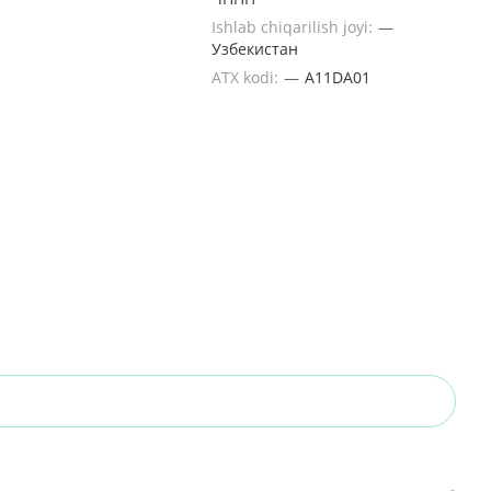
Ishlab chiqarilish joyi:
—
Узбекистан
ATX kodi:
—
A11DA01