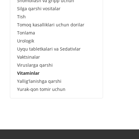
Shomollash va gripp uchun
Silga qarshi vositalar
Tish
Tomoq kasalliklari uchun dorilar
Tonlama
Urologik
Uyqu tabletkalari va Sedativlar
Vaktsinalar
Viruslarga qarshi
Vitaminlar
Yallig'lanishga qarshi
Yurak-qon tomir uchun