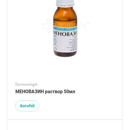
Dermatologik
МЕНОВАЗИН раствор 50мл
Batafsil