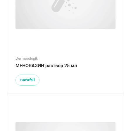
Dermatologik
МЕНОВАЗИН раствор 25 мл
Batafsil