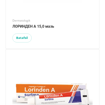
Dermatologik
ЛОРИНДЕН А 15,0 мазь
Batafsil