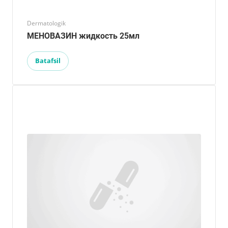
Dermatologik
МЕНОВАЗИН жидкость 25мл
Batafsil