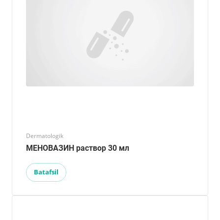
Dermatologik
МЕНОВАЗИН раствор 30 мл
Batafsil