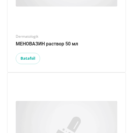
Dermatologik
МЕНОВАЗИН раствор 50 мл
Batafsil