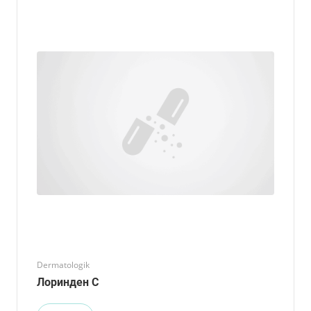
Dermatologik
Лоринден C