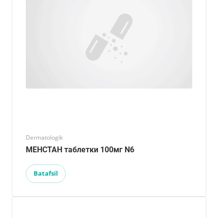
Dermatologik
МЕНСТАН таблетки 100мг N6
Batafsil