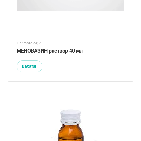
Dermatologik
МЕНОВАЗИН раствор 40 мл
Batafsil