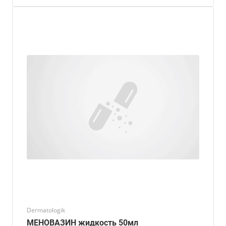
Dermatologik
МЕНОВАЗИН жидкость 50мл