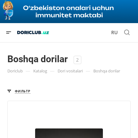
RU
Boshqa dorilar
2
—
—
—
Doriclub
Katalog
Dori vositalari
Boshqa dorilar
ФИЛЬТР