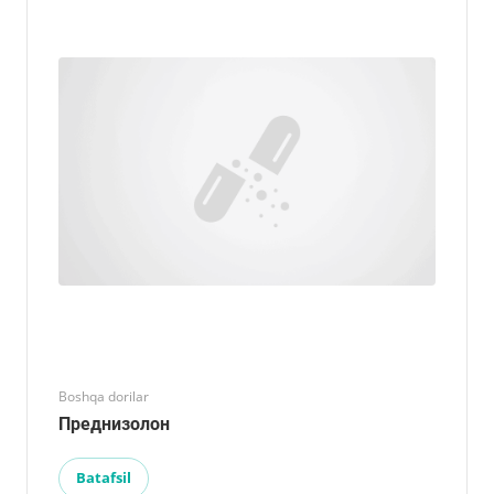
Boshqa dorilar
Преднизолон
Batafsil