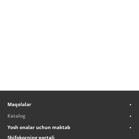
Maqolalar
Katalog
Yosh onalar uchun maktab
Shifokorning portali