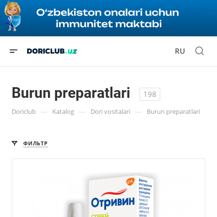
RU
Burun preparatlari
198
—
—
—
Doriclub
Katalog
Dori vositalari
Burun preparatlari
ФИЛЬТР