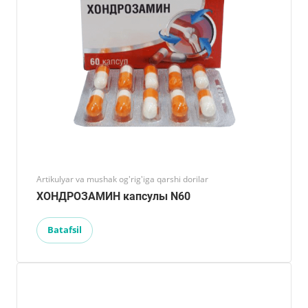
Artikulyar va mushak og'rig'iga qarshi dorilar
ХОНДРОЗАМИН капсулы N60
Batafsil