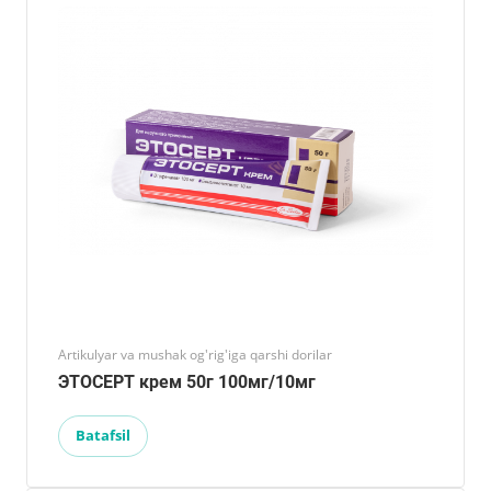
Artikulyar va mushak og'rig'iga qarshi dorilar
ЭТОСЕРТ крем 50г 100мг/10мг
Batafsil