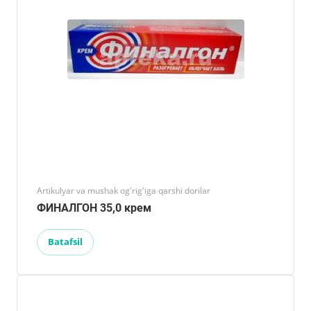
Artikulyar va mushak og'rig'iga qarshi dorilar
ФИНАЛГОН 35,0 крем
Batafsil