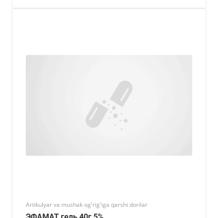
Artikulyar va mushak og'rig'iga qarshi dorilar
ЭФАМАТ гель 40г 5%