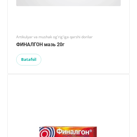
Artikulyar va mushak og'rig'iga qarshi dorilar
ФИНАЛГОН мазь 20г
Batafsil