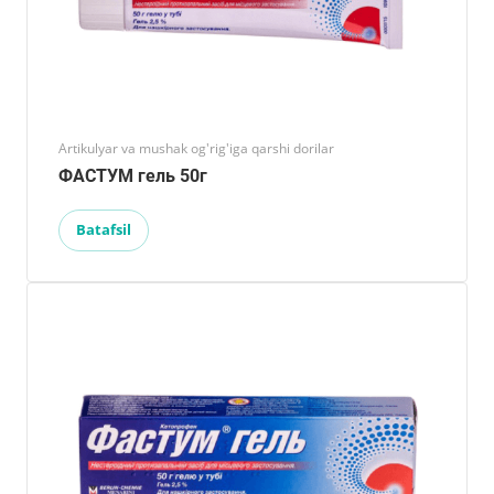
Artikulyar va mushak og'rig'iga qarshi dorilar
ФАСТУМ гель 50г
Batafsil