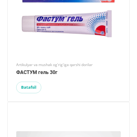
Artikulyar va mushak og'rig'iga qarshi dorilar
ФАСТУМ гель 30г
Batafsil