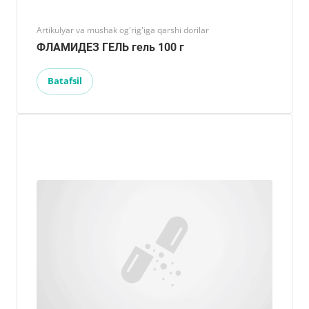
Artikulyar va mushak og'rig'iga qarshi dorilar
ФЛАМИДЕЗ ГЕЛЬ гель 100 г
Batafsil