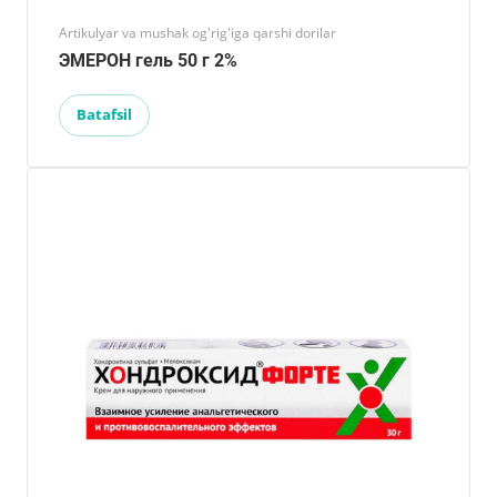
Artikulyar va mushak og'rig'iga qarshi dorilar
ЭМЕРОН гель 50 г 2%
Batafsil