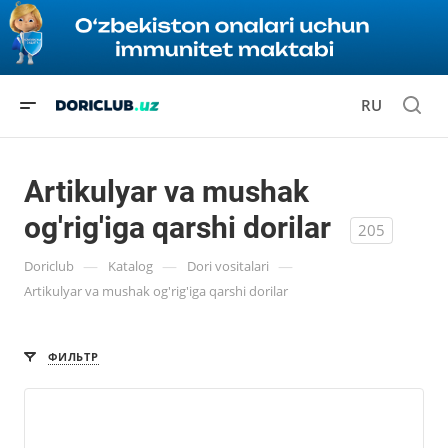
RU
Artikulyar va mushak
og'rig'iga qarshi dorilar
205
—
—
—
Doriclub
Katalog
Dori vositalari
Artikulyar va mushak og'rig'iga qarshi dorilar
ФИЛЬТР