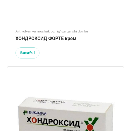
Artikulyar va mushak og'rig'iga qarshi dorilar
ХОНДРОКСИД ФОРТЕ крем
Batafsil