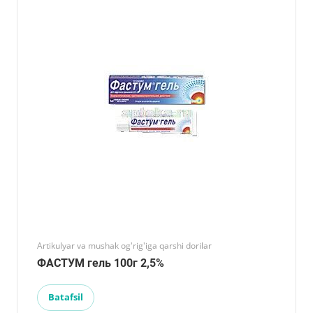
Artikulyar va mushak og'rig'iga qarshi dorilar
ФАСТУМ гель 100г 2,5%
Batafsil