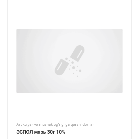
Artikulyar va mushak og'rig'iga qarshi dorilar
ЭСПОЛ мазь 30г 10%