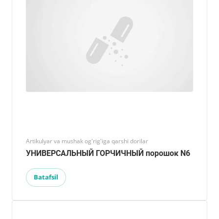
Artikulyar va mushak og'rig'iga qarshi dorilar
УНИВЕРСАЛЬНЫЙ ГОРЧИЧНЫЙ порошок N6
Batafsil