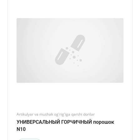
Artikulyar va mushak og'rig'iga qarshi dorilar
УНИВЕРСАЛЬНЫЙ ГОРЧИЧНЫЙ порошок
N10