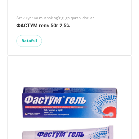
Artikulyar va mushak og'rig'iga qarshi dorilar
ФАСТУМ гель 50г 2,5%
Batafsil