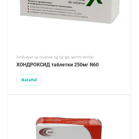
Artikulyar va mushak og'rig'iga qarshi dorilar
ХОНДРОКСИД таблетки 250мг N60
Batafsil