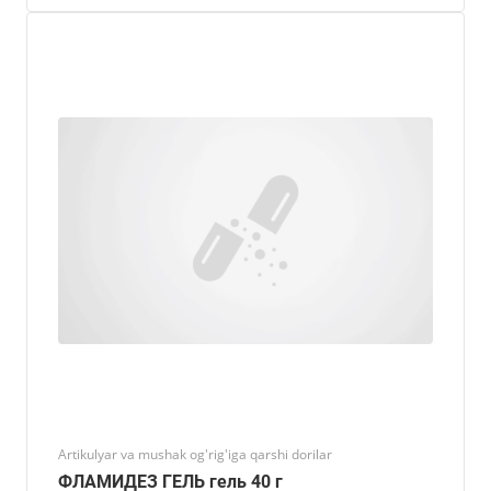
Artikulyar va mushak og'rig'iga qarshi dorilar
ФЛАМИДЕЗ ГЕЛЬ гель 40 г