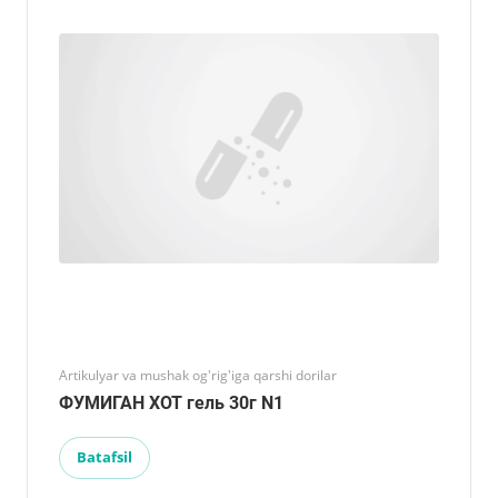
Artikulyar va mushak og'rig'iga qarshi dorilar
ФУМИГАН ХОТ гель 30г N1
Batafsil