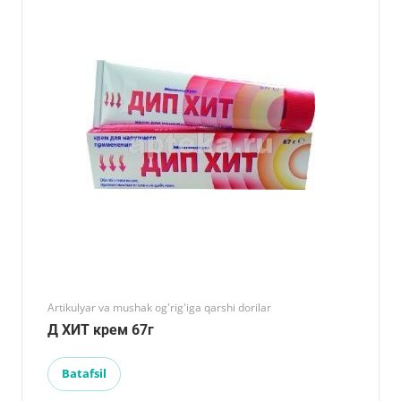
Artikulyar va mushak og'rig'iga qarshi dorilar
Д ХИТ крем 67г
Batafsil