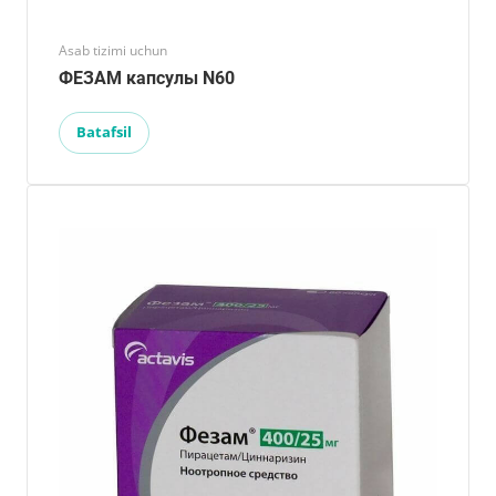
Asab tizimi uchun
ФЕЗАМ капсулы N60
Batafsil