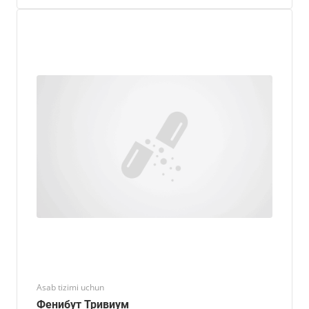
Asab tizimi uchun
Фенибут Тривиум