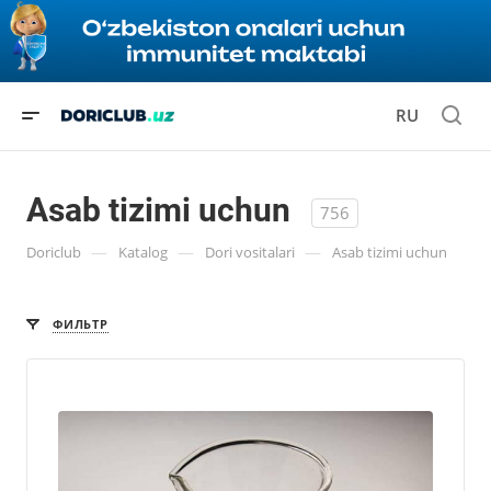
RU
Asab tizimi uchun
756
—
—
—
Doriclub
Katalog
Dori vositalari
Asab tizimi uchun
ФИЛЬТР