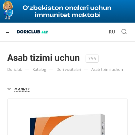
RU
Asab tizimi uchun
756
—
—
—
Doriclub
Katalog
Dori vositalari
Asab tizimi uchun
ФИЛЬТР