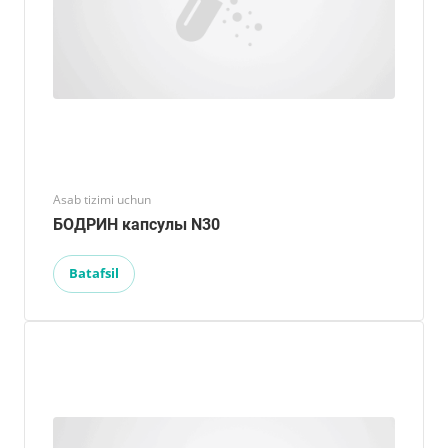
Asab tizimi uchun
БОДРИН капсулы N30
Batafsil