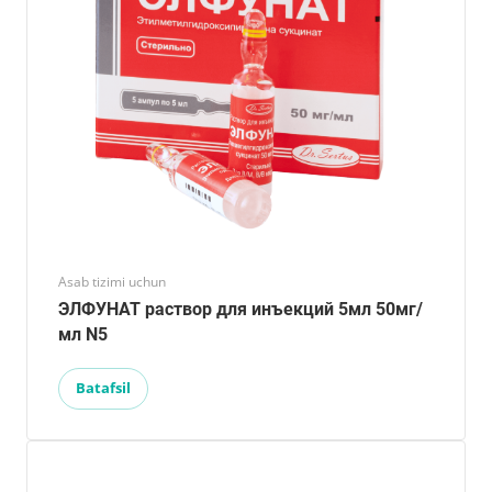
Asab tizimi uchun
ЭЛФУНАТ раствор для инъекций 5мл 50мг/
мл N5
Batafsil