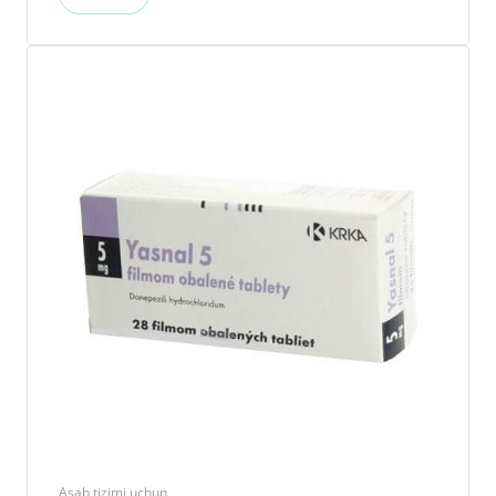
Asab tizimi uchun