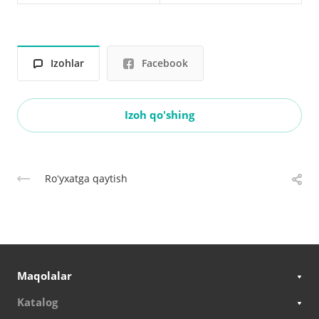
Izohlar
Facebook
Izoh qo'shing
Roʻyxatga qaytish
Maqolalar
Katalog