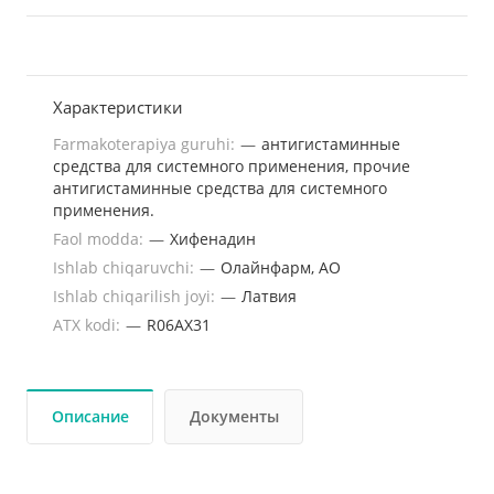
Характеристики
Farmakoterapiya guruhi:
—
антигистаминные
средства для системного применения, прочие
антигистаминные средства для системного
применения.
Faol modda:
—
Хифенадин
Ishlab chiqaruvchi:
—
Олайнфарм, АО
Ishlab chiqarilish joyi:
—
Латвия
ATX kodi:
—
R06AX31
Описание
Документы