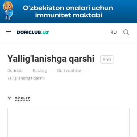
RU
Yallig'lanishga qarshi
850
—
—
—
Doriclub
Katalog
Dori vositalari
Yallig'lanishga qarshi
ФИЛЬТР