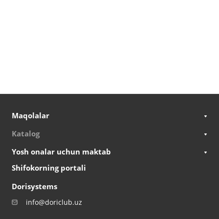
Maqolalar
Katalog
Yosh onalar uchun maktab
Shifokorning portali
Dorisystems
info@doriclub.uz