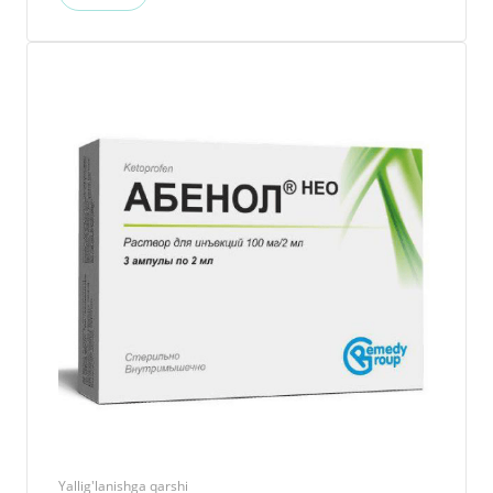
Yallig'lanishga qarshi