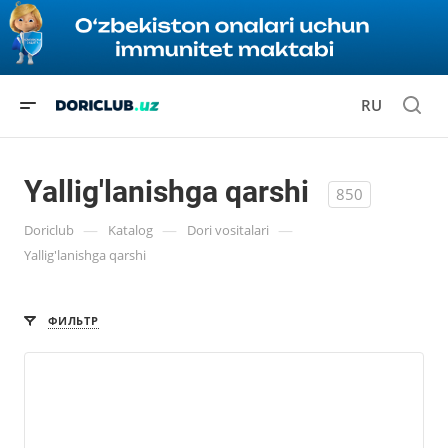
RU
Yallig'lanishga qarshi
850
—
—
—
Doriclub
Katalog
Dori vositalari
Yallig'lanishga qarshi
ФИЛЬТР