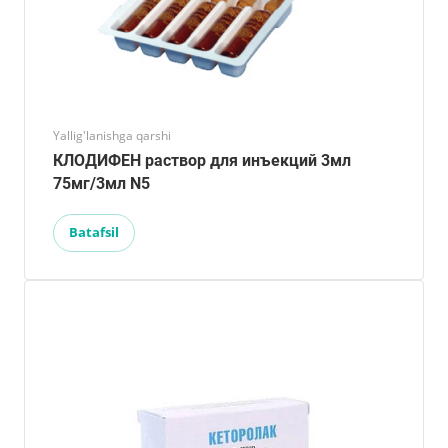
Yallig'lanishga qarshi
КЛОДИФЕН раствор для инъекций 3мл
75мг/3мл N5
Batafsil