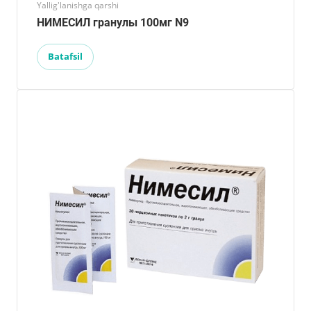
Yallig'lanishga qarshi
НИМЕСИЛ гранулы 100мг N9
Batafsil