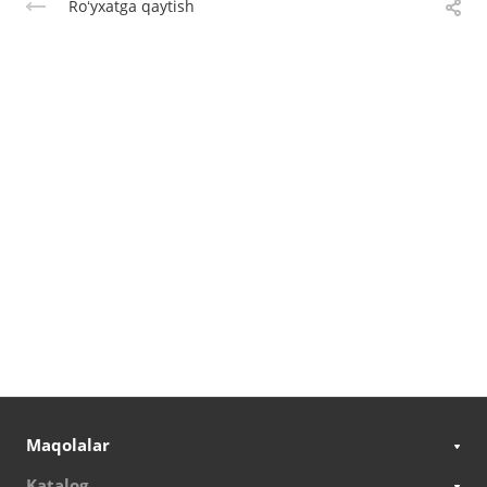
Roʻyxatga qaytish
Maqolalar
Katalog