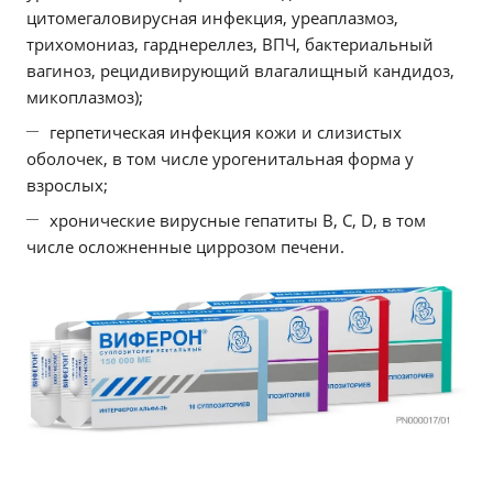
цитомегаловирусная инфекция, уреаплазмоз,
трихомониаз, гарднереллез, ВПЧ, бактериальный
вагиноз, рецидивирующий влагалищный кандидоз,
микоплазмоз);
герпетическая инфекция кожи и слизистых
оболочек, в том числе урогенитальная форма у
взрослых;
хронические вирусные гепатиты В, С, D, в том
числе осложненные циррозом печени.