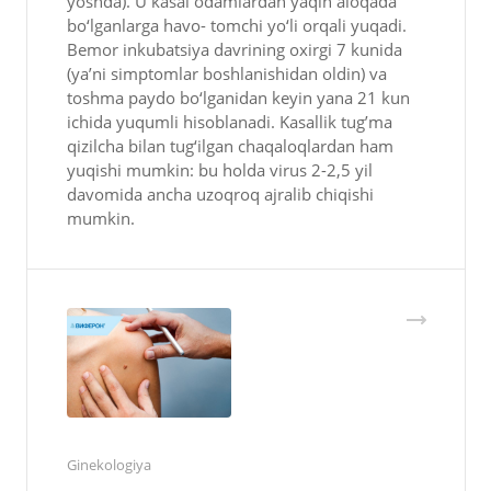
yoshda). U kasal odamlardan yaqin aloqada
bo‘lganlarga havo- tomchi yo‘li orqali yuqadi.
Bemor inkubatsiya davrining oxirgi 7 kunida
(ya’ni simptomlar boshlanishidan oldin) va
toshma paydo bo‘lganidan keyin yana 21 kun
ichida yuqumli hisoblanadi. Kasallik tug’ma
qizilcha bilan tug‘ilgan chaqaloqlardan ham
yuqishi mumkin: bu holda virus 2-2,5 yil
davomida ancha uzoqroq ajralib chiqishi
mumkin.
Ginekologiya