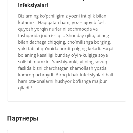
infeksiyalari
Bizlarning ko'pchiligimiz yozni intiqlik bilan
kutamiz. Haqiqatan ham, yoz – ajoyib fasl:
quyosh yorqin nurlarini sochmoqda va
tashqarida juda issiq ... Shunday qilib, oilang
bilan dachaga chiqqing, cho’milishga borging,
yoki tabiat qo’ynida hordiq olging keladi. Faqat
bolaning kasalligi bunday o'yin-kulgiga soya
solishi mumkin. Yaxshiyamki, yilning sovuq
faslida bizni charchatgan shamollash yozda
kamroq uchraydi. Biroq ichak infeksiyalari hali
ham ota-onalarni hushyor bo'lishga majbur
qiladi ¹.
Партнеры