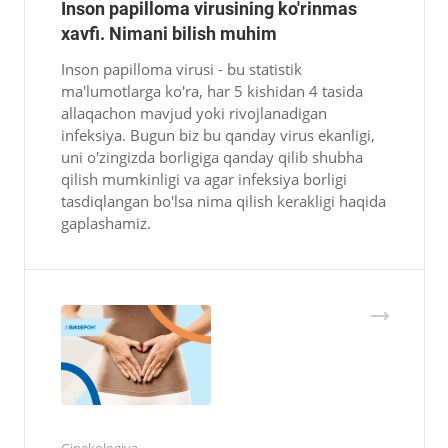
Inson papilloma virusining ko'rinmas
xavfi. Nimani bilish muhim
Inson papilloma virusi - bu statistik
ma'lumotlarga ko'ra, har 5 kishidan 4 tasida
allaqachon mavjud yoki rivojlanadigan
infeksiya. Bugun biz bu qanday virus ekanligi,
uni o'zingizda borligiga qanday qilib shubha
qilish mumkinligi va agar infeksiya borligi
tasdiqlangan bo'lsa nima qilish kerakligi haqida
gaplashamiz.