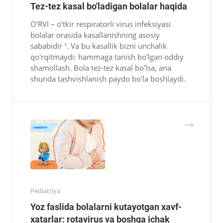
Tez-tez kasal bo'ladigan bolalar haqida
O’RVI – o’tkir respiratorli virus infeksiyasi
bolalar orasida kasallanishning asosiy
sababidir ¹. Va bu kasallik bizni unchalik
qo'rqitmaydi: hammaga tanish bo’lgan oddiy
shamollash. Bola tez-tez kasal bo'lsa, ana
shunda tashvishlanish paydo bo'la boshlaydi.
Pediatriya
Yoz faslida bolalarni kutayotgan xavf-
xatarlar: rotavirus va boshqa ichak