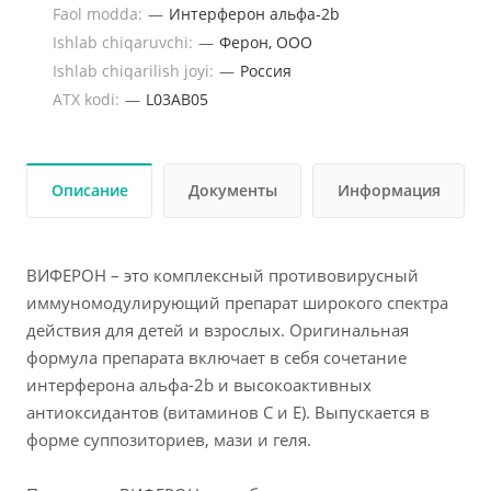
Faol modda:
—
Интерферон альфа-2b
Ishlab chiqaruvchi:
—
Ферон, ООО
Ishlab chiqarilish joyi:
—
Россия
ATX kodi:
—
L03AB05
Описание
Документы
Информация
ВИФЕРОН – это комплексный противовирусный
иммуномодулирующий препарат широкого спектра
действия для детей и взрослых. Оригинальная
формула препарата включает в себя сочетание
интерферона альфа-2b и высокоактивных
антиоксидантов (витаминов С и Е). Выпускается в
форме суппозиториев, мази и геля.