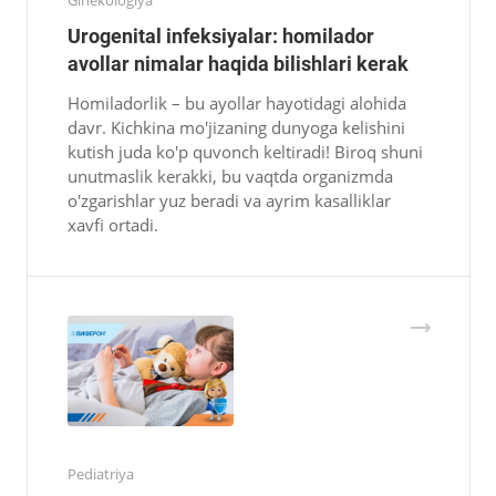
Ginekologiya
Urogenital infeksiyalar: homilador
avollar nimalar haqida bilishlari kerak
Homiladorlik – bu ayollar hayotidagi alohida
davr. Kichkina mo'jizaning dunyoga kelishini
kutish juda ko'p quvonch keltiradi! Biroq shuni
unutmaslik kerakki, bu vaqtda organizmda
o'zgarishlar yuz beradi va ayrim kasalliklar
xavfi ortadi.
Pediatriya