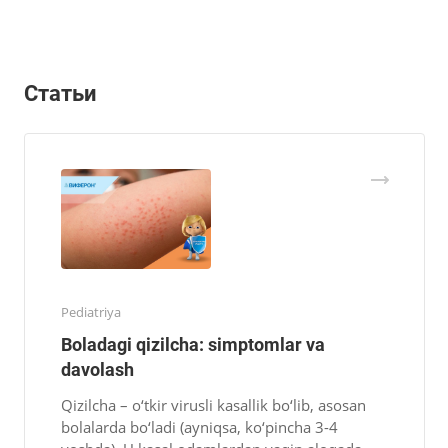
Статьи
Pediatriya
Boladagi qizilcha: simptomlar va
davolash
Qizilcha – o‘tkir virusli kasallik bo‘lib, asosan
bolalarda bo‘ladi (ayniqsa, ko‘pincha 3-4