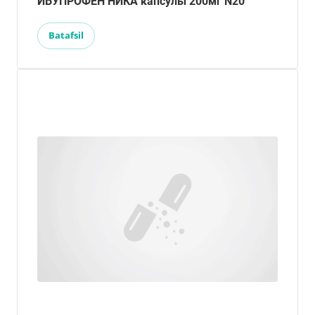
ИБУПРОФЕН НИКА капсулы 200мг N20
Batafsil