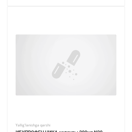
Yallig'lanishga qarshi