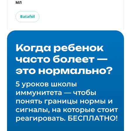
мл
Batafsil