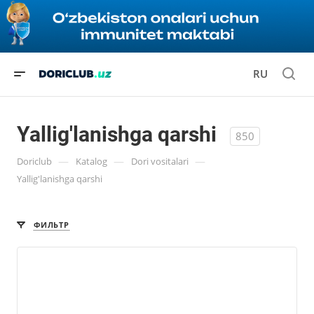
RU
Yallig'lanishga qarshi
850
—
—
—
Doriclub
Katalog
Dori vositalari
Yallig'lanishga qarshi
ФИЛЬТР