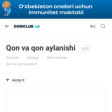
RU
Qon va qon aylanishi
828
—
—
—
Doriclub
Katalog
Dori vositalari
Qon va qon aylanishi
ФИЛЬТР