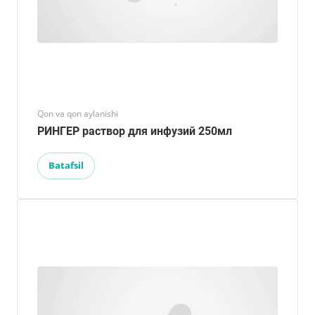
Qon va qon aylanishi
РИНГЕР раствор для инфузий 250мл
Batafsil