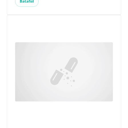
Batafsil