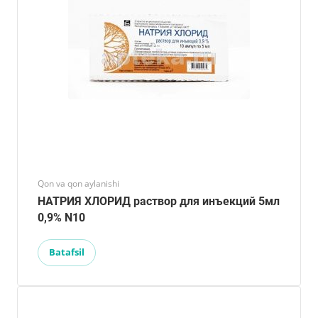
Qon va qon aylanishi
НАТРИЯ ХЛОРИД раствор для инъекций 5мл
0,9% N10
Batafsil