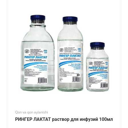
Qon va qon aylanishi
РИНГЕР ЛАКТАТ раствор для инфузий 100мл