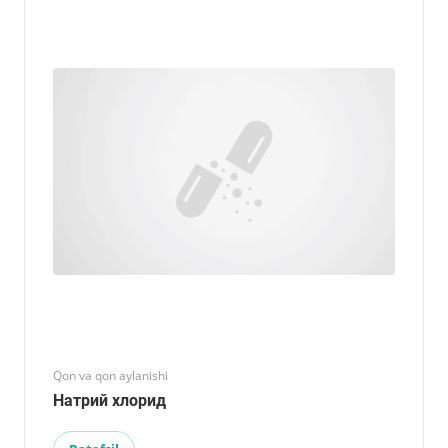
Qon va qon aylanishi
Натрий хлорид