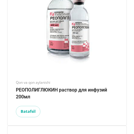
Qon va qon aylanishi
РЕОПОЛИГЛЮКИН раствор для инфузий
200мл
Batafsil