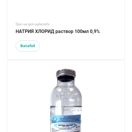
Qon va qon aylanishi
НАТРИЯ ХЛОРИД раствор 100мл 0,9%
Batafsil