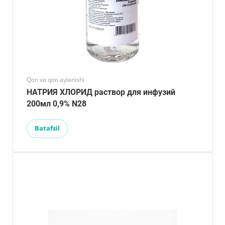
Qon va qon aylanishi
НАТРИЯ ХЛОРИД раствор для инфузий
200мл 0,9% N28
Batafsil