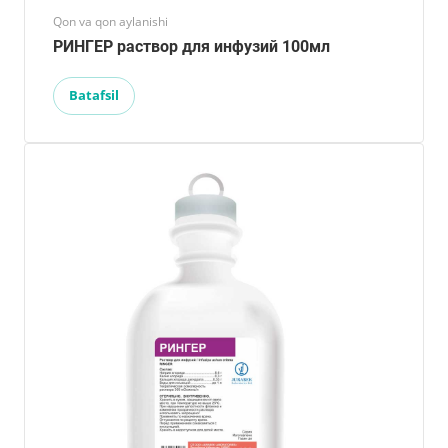
Qon va qon aylanishi
РИНГЕР раствор для инфузий 100мл
Batafsil