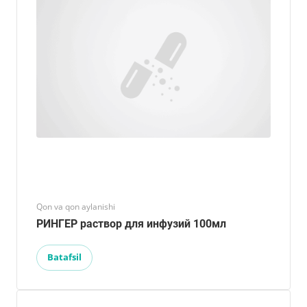
Qon va qon aylanishi
РИНГЕР раствор для инфузий 100мл
Batafsil