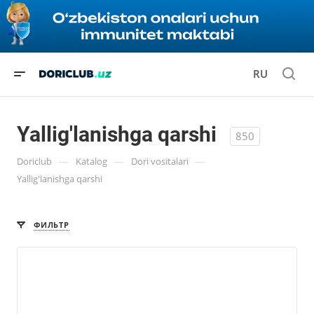
RU
Yallig'lanishga qarshi
850
—
—
—
Doriclub
Katalog
Dori vositalari
Yallig'lanishga qarshi
ФИЛЬТР