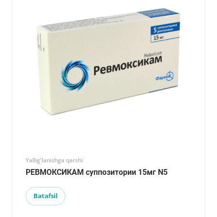
Yallig'lanishga qarshi
РЕВМОКСИКАМ суппозитории 15мг N5
Batafsil