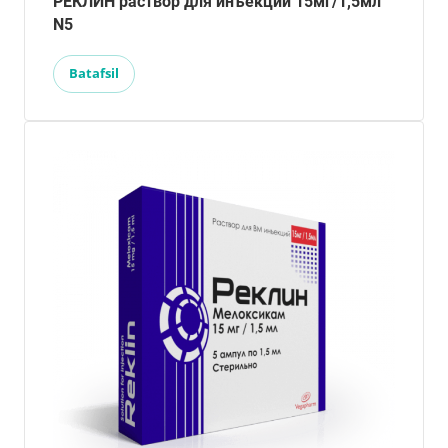
РЕКЛИН раствор для инъекций 15мг/1,5мл
N5
Batafsil