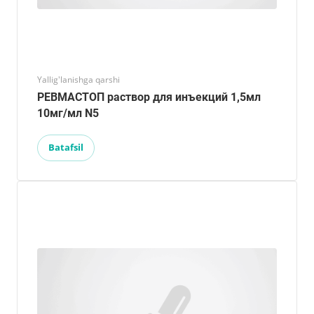
Yallig'lanishga qarshi
РЕВМАСТОП раствор для инъекций 1,5мл
10мг/мл N5
Batafsil