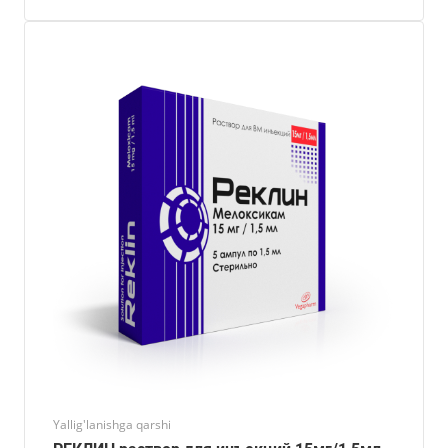
Yallig'lanishga qarshi