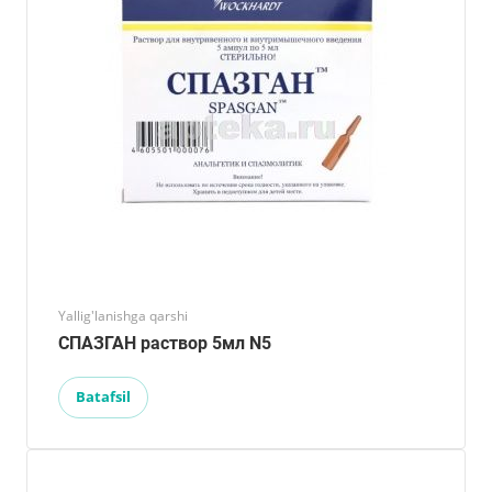
Yallig'lanishga qarshi
СПАЗГАН раствор 5мл N5
Batafsil