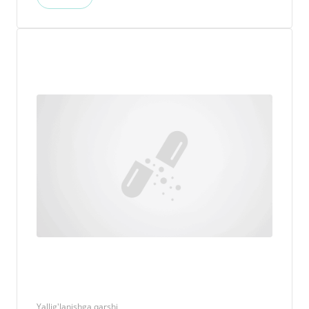
Yallig'lanishga qarshi